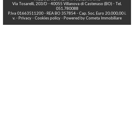
Via Tosarelli, 203/D - 40055 Villanova di Castenaso (BO) - Tel.
051.780088
P.Iva 01663511200 - REA BO 357854 - Cap. Soc. Euro 20.000,00 i.
v. -
Privacy
-
Cookies policy
-
Powered by Cometa Immobiliare