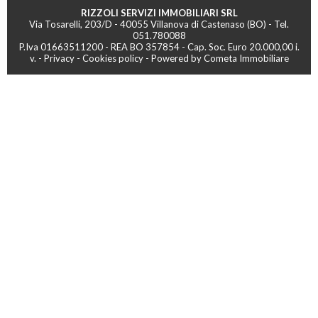
RIZZOLI SERVIZI IMMOBILIARI SRL
Via Tosarelli, 203/D - 40055 Villanova di Castenaso (BO) - Tel.
051.780088
P.Iva 01663511200 - REA BO 357854 - Cap. Soc. Euro 20.000,00 i.
v. -
Privacy
-
Cookies policy
-
Powered by Cometa Immobiliare